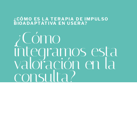
¿CÓMO ES LA TERAPIA DE IMPULSO
BIOADAPTATIVA EN USERA?
¿Cómo
integramos esta
valoración en la
consulta?
Nuestra terapia de impulso bioadaptativa en
Usera te permite realizar una diagnóstico
previo con datos que los puede ver el
propio paciente a través de una Tablet, con
una metodología no invasiva por el cual se
desplaza el dispositivo por difiérete partes