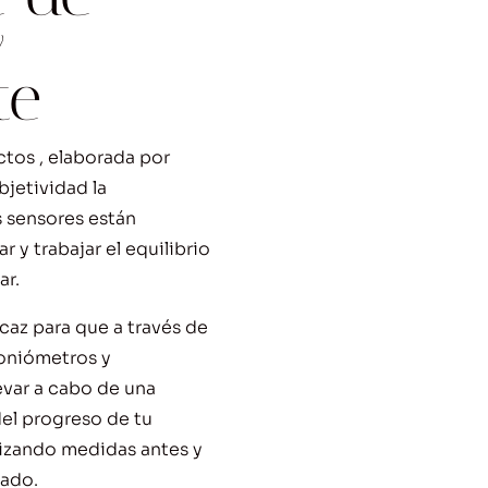
y
te
ctos , elaborada por
bjetividad la
s sensores están
ar y trabajar el equilibrio
ar.
caz para que a través de
oniómetros y
evar a cabo de una
el progreso de tu
lizando medidas antes y
zado.