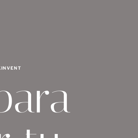
KINVENT
para