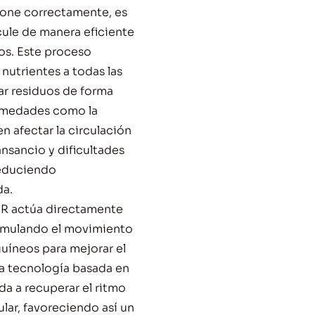
ione correctamente, es
cule de manera eficiente
eos. Este proceso
nutrientes a todas las
ar residuos de forma
rmedades como la
en afectar la circulación
nsancio y dificultades
reduciendo
da.
MER actúa directamente
timulando el movimiento
guíneos para mejorar el
na tecnología basada en
a a recuperar el ritmo
ar, favoreciendo así un