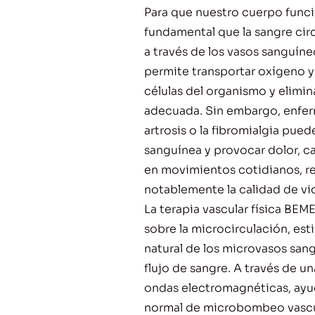
Para que nuestro cuerpo func
fundamental que la sangre cir
a través de los vasos sanguín
permite transportar oxígeno y 
células del organismo y elimin
adecuada. Sin embargo, enfe
artrosis o la fibromialgia pued
sanguínea y provocar dolor, ca
en movimientos cotidianos, 
notablemente la calidad de vi
La terapia vascular física BE
sobre la microcirculación, es
natural de los microvasos san
flujo de sangre. A través de u
ondas electromagnéticas, ayud
normal de microbombeo vascul