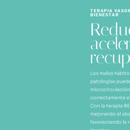
TERAPIA VASO
BIENESTAR
Reduc
aceler
recup
Los malos hábito
patologías puede
microcirculación
correctamente el
Con la terapia B
mejorando el aba
favoreciendo la 