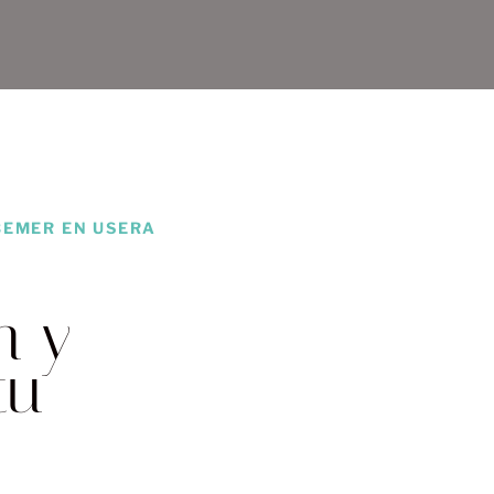
BEMER EN USERA
n y
tu