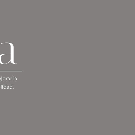
da
jorar la
lidad.